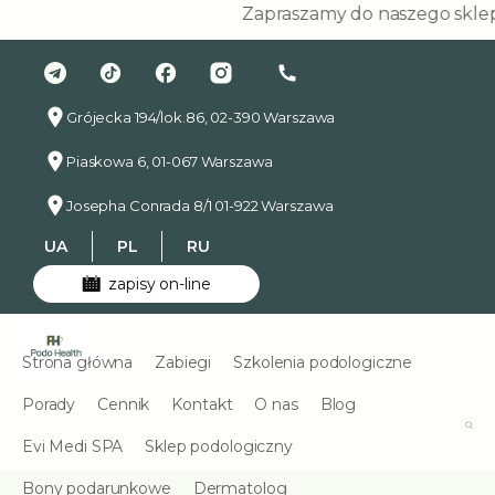
Zapraszamy do naszego sklepu p
Grójecka 194/lok.86, 02-390 Warszawa
Piaskowa 6, 01-067 Warszawa
Josepha Conrada 8/1 01-922 Warszawa
UA
PL
RU
zapisy on-line
Strona główna
Zabiegi
Szkolenia podologiczne
Porady
Cennik
Kontakt
O nas
Blog
Evi Medi SPA
Sklep podologiczny
Bony podarunkowe
Dermatolog