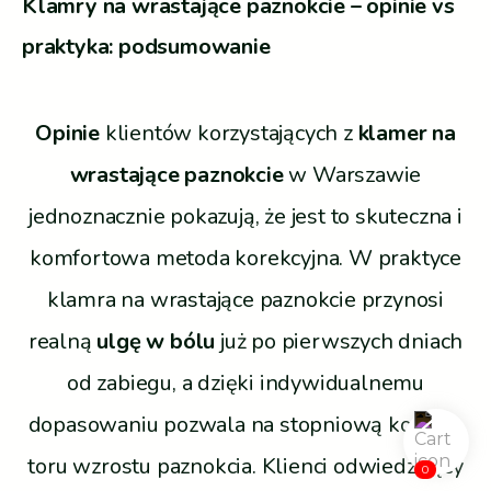
Klamry na wrastające paznokcie – opinie vs
praktyka: podsumowanie
Opinie
klientów korzystających z
klamer na
wrastające paznokcie
w Warszawie
jednoznacznie pokazują, że jest to skuteczna i
komfortowa metoda korekcyjna. W praktyce
klamra na wrastające paznokcie przynosi
realną
ulgę w bólu
już po pierwszych dniach
od zabiegu, a dzięki indywidualnemu
dopasowaniu pozwala na stopniową korektę
toru wzrostu paznokcia. Klienci odwiedzający
0