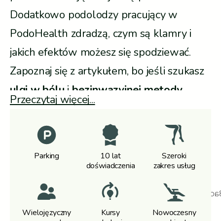
Dodatkowo podolodzy pracujący w
PodoHealth zdradzą, czym są klamry i
jakich efektów możesz się spodziewać.
Zapoznaj się z artykułem, bo jeśli szukasz
ulgi w bólu
i
bezinwazyjnej metody
Przeczytaj więcej...
korekty wrastającego paznokcia, dobrze
trafiłeś.
Parking
10 lat
Szeroki
doświadczenia
zakres usług
Wielojęzyczny
Kursy
Nowoczesny