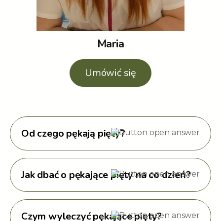
Maria
Umówić się
Od czego pękają pięty?
Jak dbać o pękające pięty na co dzień?
Czym wyleczyć pękające pięty?