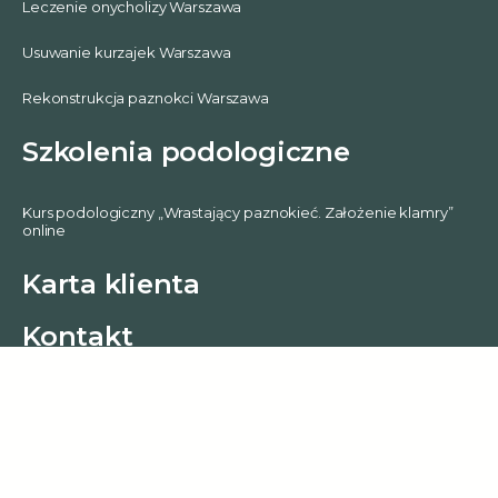
Leczenie onycholizy Warszawa
Usuwanie kurzajek Warszawa
Rekonstrukcja paznokci Warszawa
Szkolenia podologiczne
Kurs podologiczny „Wrastający paznokieć. Założenie klamry”
online
Karta klienta
0
Kontakt
Podolog Warszawa Żoliborz
Podolog Targówek
Podolog Ursus
Podolog Wola
Podolog Warszawa Włochy
Podolog Śródmieście