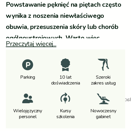
Powstawanie pęknięć na piętach często
wynika z noszenia niewłaściwego
obuwia, przesuszenia skóry lub chorób
ogólnoustrojowych. Warto więc
Przeczytaj więcej...
wiedzieć, jak dbać o pękające pięty, aby
zapobiec pogłębianiu się zmian i
przywrócić skórze zdrowy wygląd.
Parking
10 lat
Szeroki
Regularna pielęgnacja i pomoc podologa
doświadczenia
zakres usług
to klucz do gładkich, zadbanych stóp.
Wielojęzyczny
Kursy
Nowoczesny
personel
szkolenia
gabinet