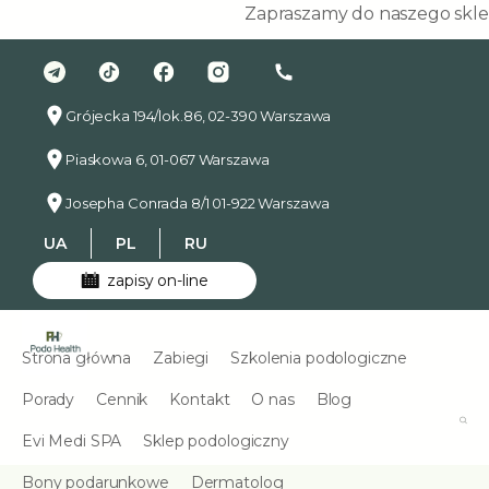
Zapraszamy do naszego sklepu p
Grójecka 194/lok.86, 02-390 Warszawa
Piaskowa 6, 01-067 Warszawa
Josepha Conrada 8/1 01-922 Warszawa
UA
PL
RU
zapisy on-line
Strona główna
Zabiegi
Szkolenia podologiczne
Porady
Cennik
Kontakt
O nas
Blog
Evi Medi SPA
Sklep podologiczny
Bony podarunkowe
Dermatolog