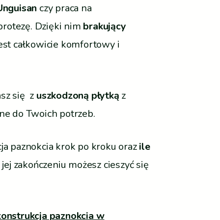
Unguisan
czy praca na
protezę. Dzięki nim
brakujący
jest całkowicie komfortowy i
asz się z
uszkodzoną płytką
z
ne do Twoich potrzeb.
cja paznokcia krok po kroku oraz
ile
 jej zakończeniu możesz cieszyć się
konstrukcja paznokcia w