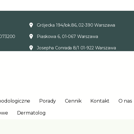
Grójecka 194/lok.86, 02-390 Warszawa
073200
Piaskowa 6, 01-067 Warszawa
Josepha Conrada 8/1 01-922 Warszawa
podologiczne
Porady
Cennik
Kontakt
O nas
owe
Dermatolog