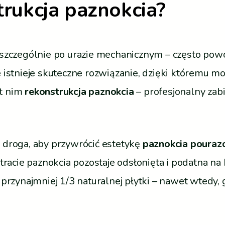
trukcja paznokcia?
 szczególnie po urazie mechanicznym – często powo
 istnieje skuteczne rozwiązanie, dzięki któremu mo
st nim
rekonstrukcja paznokcia
– profesjonalny za
 droga, aby przywrócić estetykę
paznokcia poura
utracie paznokcia pozostaje odsłonięta i podatna n
 przynajmniej 1/3 naturalnej płytki – nawet wtedy, 