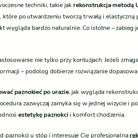
czesne techniki, takie jak
rekonstrukcja metodą
h
, które po utwardzeniu tworzą trwałą i elastyczną 
kt wygląda bardzo naturalnie. Co istotne – zabieg 
astosowanie nie tylko przy kontuzjach. Jeżeli zmag
formacji – podolog dobierze rozwiązanie dopasowa
wać paznokieć po urazie
, jak wygląda rekonstruk
rocedura zazwyczaj zamyka się w jednej wizycie i po
podnosi
estetykę paznokci
i komfort chodzenia.
 paznokci u stóp i interesuje Cię profesjonalna
re