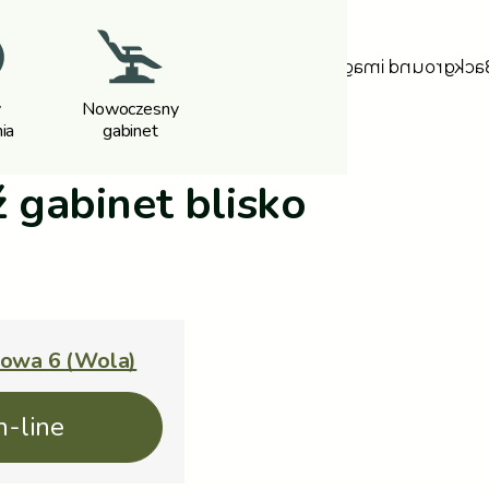
y
Nowoczesny
ia
gabinet
 gabinet blisko
kowa 6 (Wola)
n-line