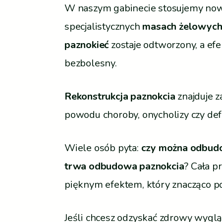
W naszym gabinecie stosujemy nowo
specjalistycznych
masach żelowyc
paznokieć
zostaje odtworzony, a efe
bezbolesny.
Rekonstrukcja paznokcia
znajduje z
powodu choroby, onycholizy czy de
Wiele osób pyta:
czy można odbudo
trwa odbudowa paznokcia
? Cała p
pięknym efektem, który znacząco 
Jeśli chcesz odzyskać zdrowy wygląd