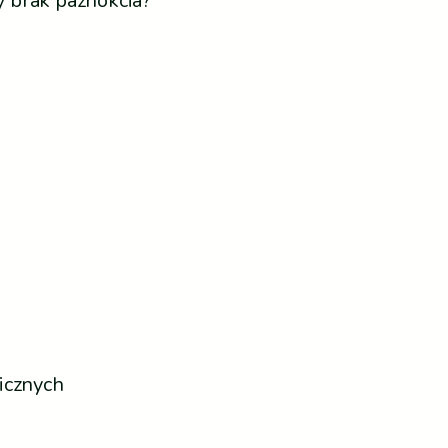
y brak paznokcia?
icznych