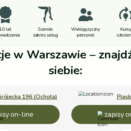
10 lat
Szeroki
Wielojęzyczny
Kurs
iadczenia
zakres usług
personel
szkolen
cje w Warszawie – znajdź
siebie:
rójecka 196 (Ochota)
Pias
isy on-line
zapisy o