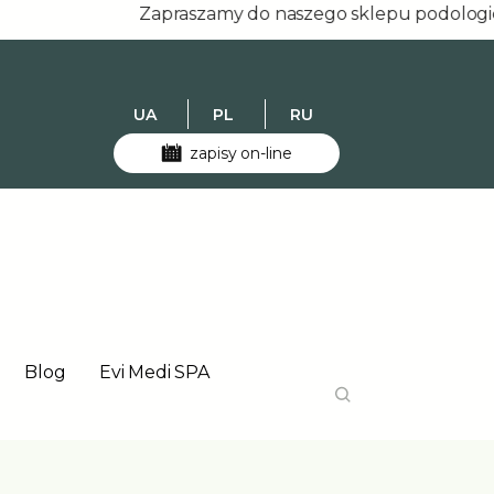
Zapraszamy do naszego sklepu podologicznego 
UA
PL
RU
zapisy on-line
Blog
Evi Medi SPA