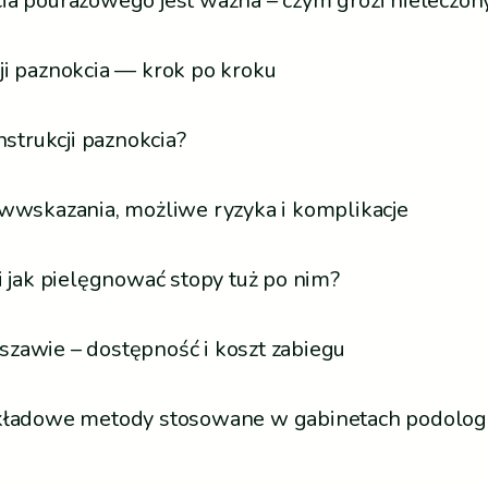
ia pourazowego jest ważna – czym grozi nieleczon
ji paznokcia — krok po kroku
trukcji paznokcia?
iwwskazania, możliwe ryzyka i komplikacje
i jak pielęgnować stopy tuż po nim?
zawie – dostępność i koszt zabiegu
ykładowe metody stosowane w gabinetach podolog