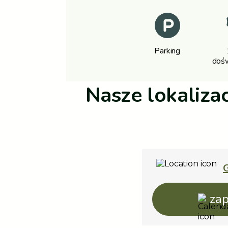
Parking
dośw
Nasze lokaliza
G
zap