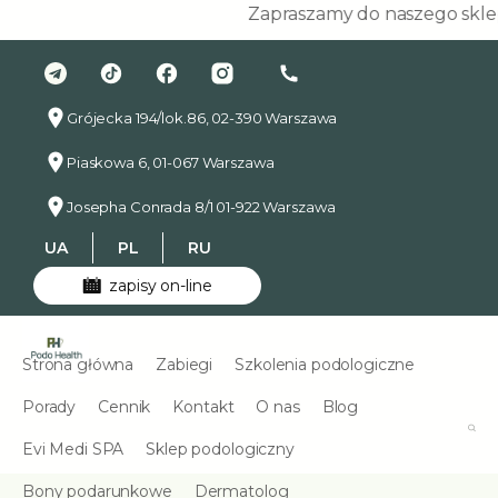
Zapraszamy do naszego sklepu p
Grójecka 194/lok.86, 02-390 Warszawa
Piaskowa 6, 01-067 Warszawa
Josepha Conrada 8/1 01-922 Warszawa
UA
PL
RU
zapisy on-line
Strona główna
Zabiegi
Szkolenia podologiczne
Porady
Cennik
Kontakt
O nas
Blog
Evi Medi SPA
Sklep podologiczny
Bony podarunkowe
Dermatolog