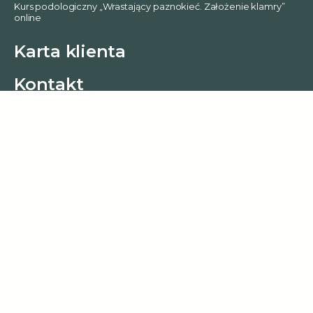
Kurs podologiczny „Wrastający paznokieć. Założenie klamry”
online
Karta klienta
0
Kontakt
Podolog Warszawa Żoliborz
Podolog Targówek
Podolog Ursus
Podolog Wola
Podolog Warszawa Włochy
Podolog Śródmieście
Podolog Praga Południe
Podolog Praga Północ
Podolog Mokotów
Podolog Bemowo
Podolog Warszawa Ochota
Podolog Beliany