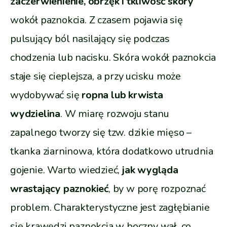
zaczerwienienie, obrzęk i tkliwość skóry
wokół paznokcia. Z czasem pojawia się
pulsujący ból nasilający się podczas
chodzenia lub nacisku. Skóra wokół paznokcia
staje się cieplejsza, a przy ucisku może
wydobywać się
ropna lub krwista
wydzielina
. W miarę rozwoju stanu
zapalnego tworzy się tzw. dzikie mięso –
tkanka ziarninowa, która dodatkowo utrudnia
gojenie. Warto wiedzieć,
jak wygląda
wrastający paznokieć
, by w porę rozpoznać
problem. Charakterystyczne jest zagłębianie
się krawędzi paznokcia w boczny wał, co