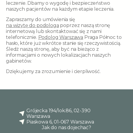
leczenie. Dbamy o wygodę i bezpieczeństwo
naszych pacjentów na każdym etapie leczenia.
Zapraszamy do umówienia się
na wizytę do podologa
poprzez naszą stronę
internetową lub skontaktować się z nami
telefonicznie.
Podolog Warszawa
Praga Północ to
hasło, które już wkrótce stanie się rzeczywistością.
Śledź naszą stronę, aby być na bieżąco z
informacjami o nowych lokalizacjach naszych
gabinetów.
Dziękujemy za zrozumienie i cierpliwość.
Grójecka 194/lok.86, 02-390
Warszawa
Piaskowa 6, 01-067 Warszawa
Jak do nas dojechać?