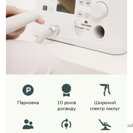
проблеми. Наші фахівці підбирають
індивідуальні методи терапії, що
сприяють відновленню здоров’я та
естетики нігтів.
Парковка
10 років
Широкий
досвиду
спектр послуг