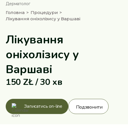
Дерматолог
Головна
Процедури
Лікування оніхолізису у Варшаві
Лікування
оніхолізису у
Варшаві
150 ZŁ / 30 хв
Записатись on-line
Подзвонити