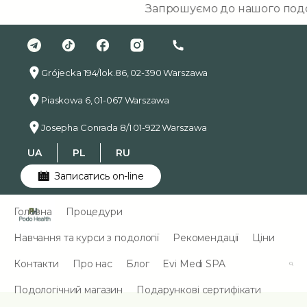
Запрошуємо до нашого подологічн
Grójecka 194/lok.86, 02-390 Warszawa
Piaskowa 6, 01-067 Warszawa
Josepha Conrada 8/1 01-922 Warszawa
UA
PL
RU
Записатись on-line
Головна
Процедури
Навчання та курси з подології
Рекомендації
Ціни
Контакти
Про нас
Блог
Evi Medi SPA
Подологічний магазин
Подарункові сертифікати