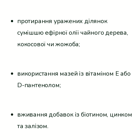
протирання уражених ділянок
сумішшю ефірної олії чайного дерева,
кокосової чи жожоба;
використання мазей із вітаміном Е або
D-пантенолом;
вживання добавок із біотином, цинком
та залізом.