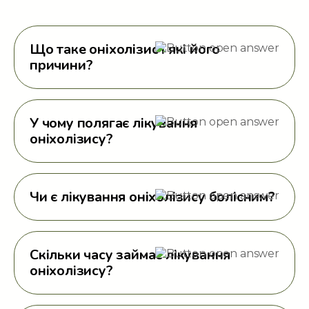
Що таке оніхолізис і які його
причини?
У чому полягає лікування
оніхолізису?
Чи є лікування оніхолізису болісним?
Скільки часу займає лікування
оніхолізису?