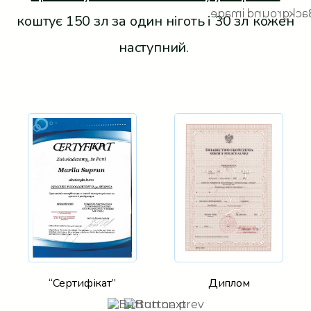
коштує 150 зл за один ніготь і 30 зл кожен
наступний.
“Сертифікат”
Диплом