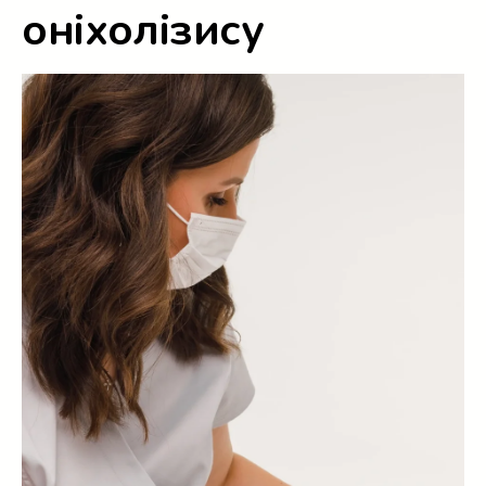
оніхолізису