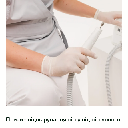
Причин
відшарування нігтя від нігтьового