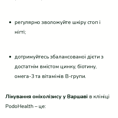
регулярно зволожуйте шкіру стоп і
нігті;
дотримуйтесь збалансованої дієти з
достатнім вмістом цинку, біотину,
омега-3 та вітамінів B-групи.
Лікування оніхолізису у Варшаві
в клініці
PodoHealth – це: