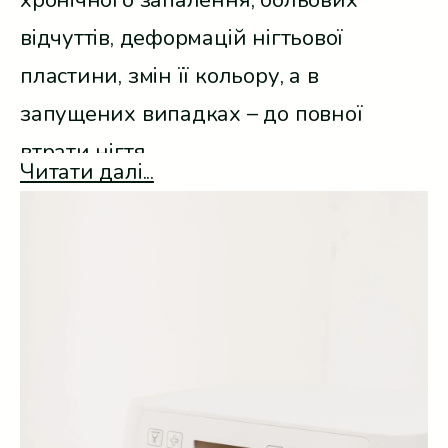
хронічного запалення, больових
відчуттів, деформацій нігтьової
пластини, змін її кольору, а в
запущених випадках – до повної
втрати нігтя.
Читати далі...
Лікування оніхолізису у Варшаві
в
клініці PodoHealth базується на
комплексному підході, що включає
виявлення причин, відновлення
структури нігтьового ложа та
профілактику повторного виникнення