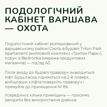
ПОДОЛОГІЧНИЙ
КАБІНЕТ ВАРШАВА
— ОХОТА
Подологічний кабінет розташований у
варшавському районі Охота, в будівлі Triton Park
Apartament (житловий комплекс «Тритон Парк»),
поруч із Biedronka (мережа продуктових
магазинів) — під’їзд A3.
Після входу до будівлі праворуч знаходиться
ліфт. Будь ласка, підніміться на 2-й поверх,
вийшовши з ліфта поверніть праворуч і
прямуйте до приміщення № 86.
Усередині є кілька приміщень — просимо
заходити
без використання дзвінка.