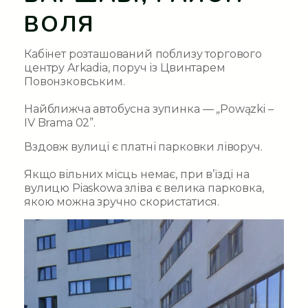
ВОЛЯ
Кабінет розташований поблизу торгового
центру Arkadia, поруч із Цвинтарем
Повонзковським.
Найближча автобусна зупинка — „Powązki –
IV Brama 02”.
Вздовж вулиці є платні парковки ліворуч.
Якщо вільних місць немає, при в’їзді на
вулицю
Piaskowa
зліва є велика парковка,
якою можна зручно скористатися.