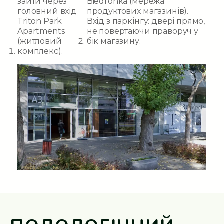
зайти через
Biedronka
(мережа
головний вхід
продуктових магазинів).
Triton Park
Вхід з паркінгу: двері прямо,
Apartments
не повертаючи праворуч у
(житловий
бік магазину.
комплекс).