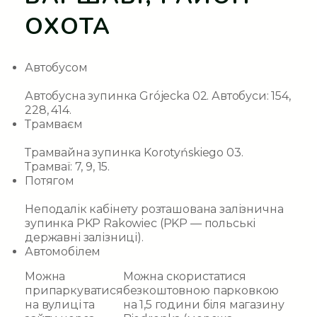
ОХОТА
Автобусом
Автобусна зупинка
Grójecka 02
. Автобуси: 154,
228, 414.
Трамваєм
Трамвайна зупинка
Korotyńskiego 03
.
Трамваї: 7, 9, 15.
Потягом
Неподалік кабінету розташована залізнична
зупинка
PKP Rakowiec
(PKP — польські
державні залізниці).
Автомобілем
Можна
Можна скористатися
припаркуватися
безкоштовною парковкою
на вулиці та
на 1,5 години біля магазину