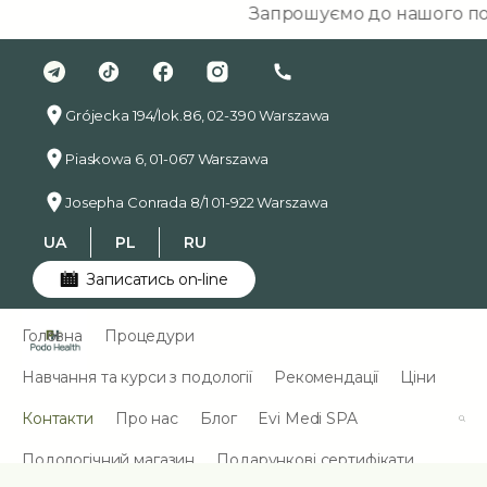
Запрошуємо до нашого подологі
Grójecka 194/lok.86, 02-390 Warszawa
Piaskowa 6, 01-067 Warszawa
Josepha Conrada 8/1 01-922 Warszawa
UA
PL
RU
Записатись on-line
Головна
Процедури
Навчання та курси з подології
Рекомендації
Ціни
Контакти
Про нас
Блог
Evi Medi SPA
Подологічний магазин
Подарункові сертифікати