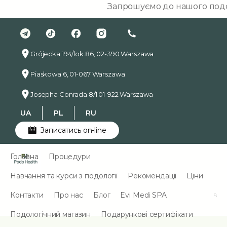
Запрошуємо до нашого подологіч
Grójecka 194/lok.86, 02-390 Warszawa
Piaskowa 6, 01-067 Warszawa
Josepha Conrada 8/1 01-922 Warszawa
UA
PL
RU
Записатись on-line
Головна
Процедури
Навчання та курси з подології
Рекомендації
Ціни
Контакти
Про нас
Блог
Evi Medi SPA
Подологічний магазин
Подарункові сертифікати