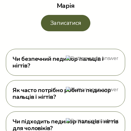
Марія
Записатися
Чи безпечний педикюр пальців і
нігтів?
Як часто потрібно робити педикюр
пальців і нігтів?
Чи підходить педикюр пальців і нігтів
для чоловіків?