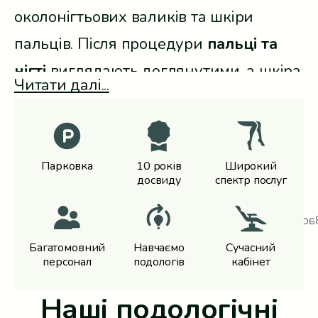
околонігтьових валиків та шкіри
пальців. Після процедури
пальці та
нігті
виглядають доглянутими, а шкіра
Читати далі...
стає більш гладкою й акуратною.
Парковка
10 років
Широкий
досвиду
спектр послуг
Багатомовний
Навчаємо
Сучасний
персонал
подологів
кабінет
Наші подологічні