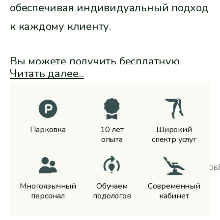
обеспечивая индивидуальный подход
к каждому клиенту.
Вы можете получить бесплатную
Читать далее...
консультацию, если во время неё
будет выполнена процедура
(продолжительностью до 30 минут).
Парковка
10 лет
Широкий
Стоимость процедуры рассчитывается
опытa
спектр услуг
согласно прайс-листу. В настоящее
время действует специальное
Многоязычный
Обучаем
Современный
предложение: подологическая
персонал
подологов
кабинет
консультация всего за 100 зл!