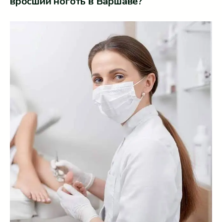
вросший ноготь в Варшаве?