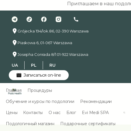
Приглашаем в наш подологич
Grójecka 194/lok.86, 02-390 Warszawa
Piaskowa 6, 01-067 Warszawa
Josepha Conrada 8/1 01-922 Warszawa
UA
PL
RU
Записаться on-line
Главная
Процедуры
Обучение и курсы по подологии
Рекомендации
Цены
Контакты
О нас
Блог
Evi Medi SPA
Подологичный магазин
Подарочные сертификаты