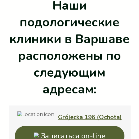
Наши
Лучшие цены, профессиональный
подологические
подход и удобное расположение
клиники в Варшаве
сделают ваш визит максимально
комфортным. Запишитесь на
расположены по
консультацию прямо сейчас, и мы
следующим
позаботимся о здоровье ваших ног!
адресам:
Grójecka 196 (Ochota)
Записаться on-line