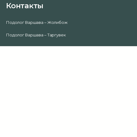
Контакты
Подолог Варшава – Жолибож
Подолог Варшава – Таргувек
0
Подолог Варшава – Урсус
Подолог Варшава – Воля
Подолог Варшава – Влохи
Подолог Варшава – Средместье
Подолог Варшава – Прага-Полудне
Подолог Варшава – Прага
Подолог Варшава – Мокотув
Подолог Варшава – Беляны
Подолог Варшава Охота