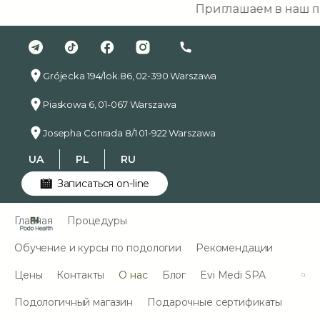
Приглашаем в наш под
Grójecka 194/lok.86, 02-390 Warszawa
Piaskowa 6, 01-067 Warszawa
Josepha Conrada 8/1 01-922 Warszawa
UA
PL
RU
Записаться on-line
Главная
Процедуры
Обучение и курсы по подологии
Рекомендации
Цены
Контакты
О нас
Блог
Evi Medi SPA
Подологичный магазин
Подарочные сертификаты