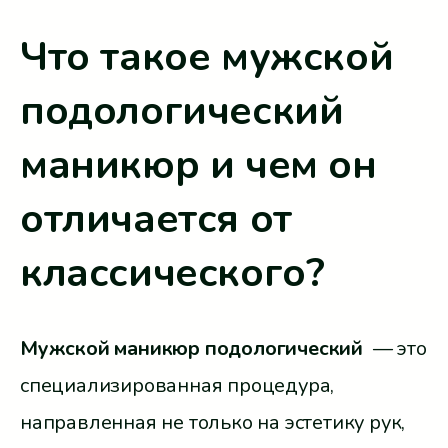
процедуры подологического
Что такое мужской
маникюра составляет 230 зл .
подологический
маникюр и чем он
отличается от
классического?
Мужской маникюр
подологический
— это
специализированная процедура,
направленная не только на эстетику рук,