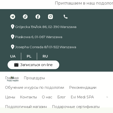
Приглашаем в наш подологическ
Grójecka 194/lok.86, 02-390 Warszawa
Piaskowa 6, 01-067 Warszawa
Josepha Conrada 8/1 01-922 Warszawa
UA
PL
RU
Записаться on-line
Главная
Процедуры
Обучение и курсы по подологии
Рекомендации
Цены
Контакты
О нас
Блог
Evi Medi SPA
Подологичный магазин
Подарочные сертификаты