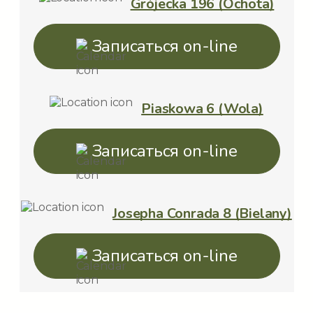
Grójecka 196 (Ochota)
Подологический маникюр с
покрытием цветным лаком
стоит 230
Записаться on-line
зл и включает полную обработку
ногтей и покрытие ногтей
Piaskowa 6 (Wola)
классическим цветным лаком.
Записаться on-line
Также доступен
маникюр при
проблемах ногтей
, предназначенный
Josepha Conrada 8 (Bielany)
для людей, которым требуется более
тщательная обработка механически
Записаться on-line
повреждённых, изменённых или
проблемных ногтей. Стоимость