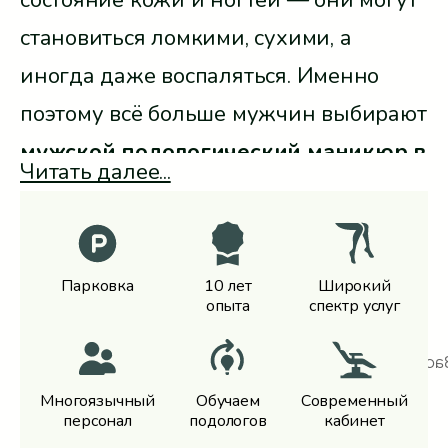
состояние кожи и ногтей — они могут
становиться ломкими, сухими, а
иногда даже воспаляться. Именно
поэтому всё больше мужчин выбирают
мужской подологический маникюр в
Читать далее...
Варшаве
— специализированную
процедуру, проводимую подологом.
Что это за процедура, кому она
Парковка
10 лет
Широкий
подходит и почему стоит обратиться
опытa
спектр услуг
именно к PodoHealth?
Многоязычный
Обучаем
Современный
Какую процедуру выбрать при
персонал
подологов
кабинет