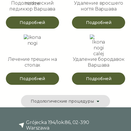
Подологический
Удаление вросшего
педикюр Варшава
ногтя Варшава
Подробней
Подробней
Лечение трещин на
Удаление бородавок
стопах
Варшава
Подробней
Подробней
Подологические процедуры
Grójecka 194/lok.86, 02-390
Warszawa