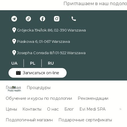
Приглашаем в наш подологичес
Grójecka 194/lok.86, 02-390 Warszawa
Piaskowa 6, 01-067 Warszawa
Josepha Conrada 8/1 01-922 Warszawa
UA
PL
RU
Записаться on-line
Главная
Процедуры
Обучение и курсы по подологии
Рекомендации
Цены
Контакты
О нас
Блог
Evi Medi SPA
Подологичный магазин
Подарочные сертификаты