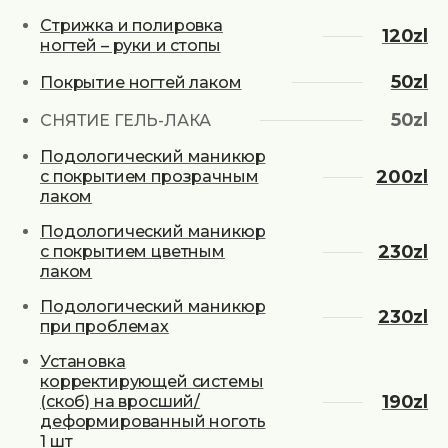
Стрижка и полировка
120zl
ногтей – руки и стопы
50zl
Покрытие ногтей лаком
50zl
СНЯТИЕ ГЕЛЬ-ЛАКА
Подологический маникюр
200zl
с покрытием прозрачным
лаком
Подологический маникюр
230zl
с покрытием цветным
лаком
Подологический маникюр
230zl
при проблемах
Установка
корректирующей системы
190zl
(скоб) на вросший/
деформированный ноготь
1 шт