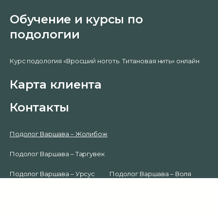
Обучение и курсы по
подологии
Курс подология «Вросший ноготь. Титановая нить» онлайн
Карта клиента
Контакты
Подолог Варшава – Жолибож
Подолог Варшава – Таргувек
0
Подолог Варшава – Урсус
Подолог Варшава – Воля
Подолог Варшава – Влохи
Подолог Варшава – Средместье