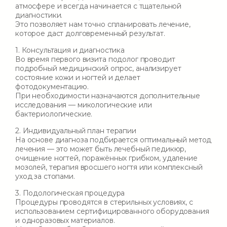
атмосфере
и всегда начинается с
тщательной
диагностики
.
Это позволяет нам
точно спланировать лечение
,
которое даст
долговременный результат
.
1. Консультация и диагностика
Во время первого визита подолог проводит
подробный медицинский опрос
, анализирует
состояние кожи и ногтей и делает
фотодокументацию
.
При необходимости назначаются дополнительные
исследования —
микологические или
бактериологические
.
2. Индивидуальный план терапии
На основе диагноза подбирается
оптимальный метод
лечения
— это может быть
лечебный педикюр,
очищение ногтей, поражённых грибком, удаление
мозолей, терапия вросшего ногтя или комплексный
уход за стопами
.
3. Подологическая процедура
Процедуры проводятся
в стерильных условиях
, с
использованием
сертифицированного оборудования
и одноразовых материалов
.