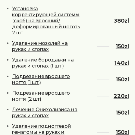
Установка
корректирующей системы
380zl
(скоб) на вросший/
деформированный ноготь
2 шт
Удаление мозолей на
150zl
руках и стопах
Удаление бородавки на
140zl
руках и стопах (1 шт.)
Подрезание вросшего
150zl
ногтя (1 шт.)
Подрезание вросшего
220zl
ногтя (2 шт)
Лечение Онихолизиса на
150zl
руках и стопах
Удаление подногтевой
150zl
гематомы на руках и