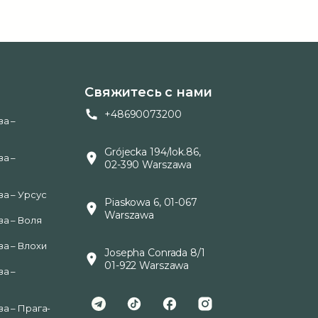
Свяжитесь с нами
+48690073200
а –
Grójecka 194/lok.86,
а –
02-390 Warszawa
а – Урсус
Piaskowa 6, 01-067
Warszawa
а – Воля
а – Влохи
Josepha Conrada 8/1
01-922 Warszawa
а –
а – Прага-