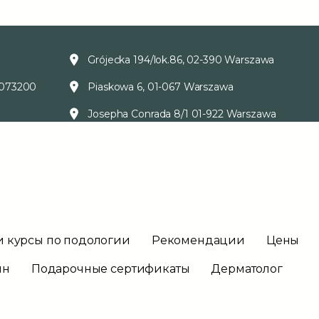
Grójecka 194/lok.86, 02-390 Warszawa
073200
Piaskowa 6, 01-067 Warszawa
Josepha Conrada 8/1 01-922 Warszawa
и курсы по подологии
Рекомендации
Цены
ин
Подарочные сертификаты
Дерматолог