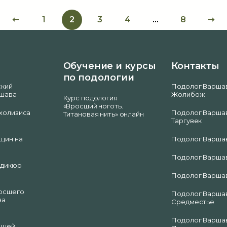
➝
1
2
3
4
…
8
➝
Обучение и курсы
Контакты
по подологии
ский
Подолог Варшав
ршава
Жолибож
Курс подология
«Вросший ноготь.
холизиса
Подолог Варшав
Титановая нить» онлайн
Таргувек
щин на
Подолог Варшав
Подолог Варшав
едикюр
Подолог Варшав
осшего
Подолог Варшав
ва
Средместье
Подолог Варшав
ющей