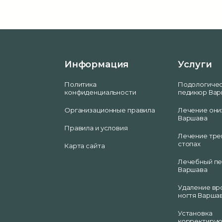
Информация
Услуги
Политика
Подологиче
конфиденциальности
педикюр Ва
Организационные правила
Лечение они
Варшава
Правила и условия
Лечение тре
стопах
Карта сайта
Лечебный п
Варшава
Удаление вр
ногтя Варша
Установка
корректиру