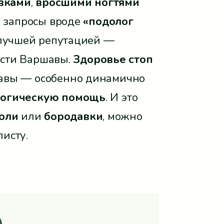
вками
,
вросшими ногтями
к запросы вроде
«подолог
с лучшей репутацией —
асти Варшавы.
Здоровье стоп
авы — особенно динамично
логическую помощь
. И это
оли
или
бородавки
, можно
исту.