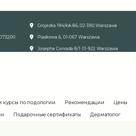
Grójecka 194/lok.86, 02-390 Warszawa
073200
Piaskowa 6, 01-067 Warszawa
Josepha Conrada 8/1 01-922 Warszawa
и курсы по подологии
Рекомендации
Цены
ин
Подарочные сертификаты
Дерматолог