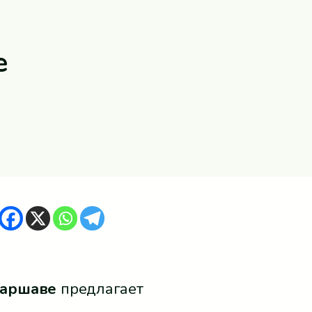
е
Варшаве
предлагает