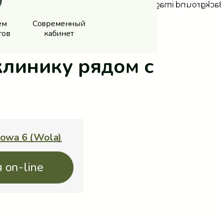
ем
Современный
гов
кабинет
линику рядом с
kowa 6 (Wola)
 on-line