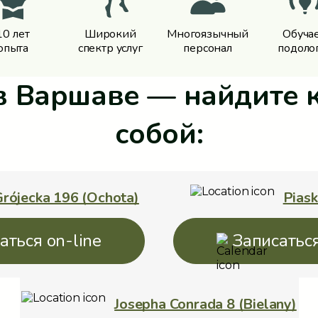
10 лет
Широкий
Многоязычный
Обуча
опытa
спектр услуг
персонал
подоло
в Варшаве — найдите к
собой:
rójecka 196 (Ochota)
Pias
аться on-line
Записаться
Josepha Conrada 8 (Bielany)