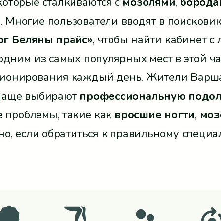
которые сталкиваются с
мозолями
,
борода
и
. Многие пользователи вводят в поискови
ог Беляны прайс»
, чтобы найти кабинет 
одним из самых популярных мест в этой ч
ционирования каждый день. Жители Варш
 чаще выбирают
профессиональную подо
е проблемы, такие как
вросшие ногти
,
моз
о, если обратиться к правильному специал