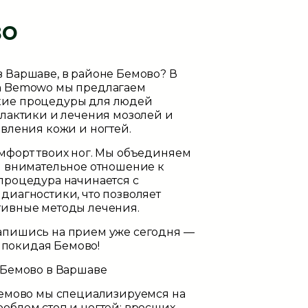
во
 Варшаве, в районе Бемово? В
h Bemowo
мы предлагаем
кие процедуры для людей
илактики и лечения мозолей и
вления кожи и ногтей.
мфорт твоих ног. Мы объединяем
и внимательное отношение к
процедура начинается с
диагностики, что позволяет
тивные методы лечения.
апишись на прием уже сегодня —
е покидая Бемово!
 Бемово в Варшаве
Бемово
мы специализируемся на
облем стоп и ногтей: вросших