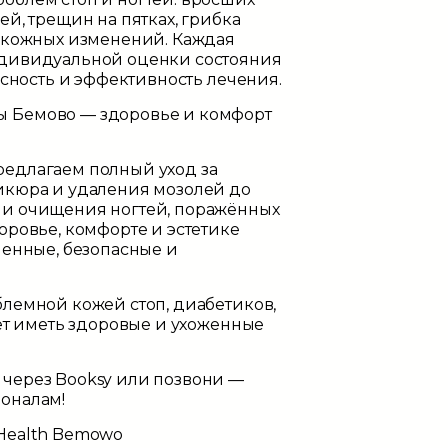
ей, трещин на пятках, грибка
х кожных изменений. Каждая
ндивидуальной оценки состояния
пасность и эффективность лечения.
 Бемово — здоровье и комфорт
едлагаем полный уход за
икюра и удаления мозолей до
 и очищения ногтей, поражённых
оровье, комфорте и эстетике
менные, безопасные и
лемной кожей стоп, диабетиков,
чет иметь здоровые и ухоженные
 через
Booksy
или позвони —
оналам!
Health Bemowo