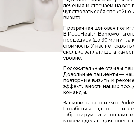
лечения и отвечаем на все 
чувствовать себя спокойно 
визита.
Прозрачная ценовая полит
В
PodoHealth Bemowo
ты оп
процедуру (до 30 минут), а
стоимость. У нас нет скрыты
сколько заплатишь, а качест
уровне.
Положительные отзывы пац
Довольные пациенты — наш 
повторные визиты и реком
эффективность наших проц
команды.
Запишись на приём в PodoH
Позаботься о здоровье и ко
забронируй визит онлайн и
можем сделать для твоего к