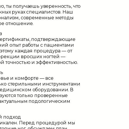
wo
, ты получаешь уверенность, что
жных руках специалистов. Наш
ионализм, современные методы
ое отношение.
в
сертификаты, подтверждающие
ний опыт работы с пациентами
 этому каждая процедура — от
ррекции вросших ногтей —
й точностью и эффективностью.
ть
овье и комфорте — все
ько стерильными инструментами
едицинском оборудовании. В
зуются только проверенные
 актуальным подологическим
й подход
никален. Перед процедурой мы
тояние ног, обсуждаем план