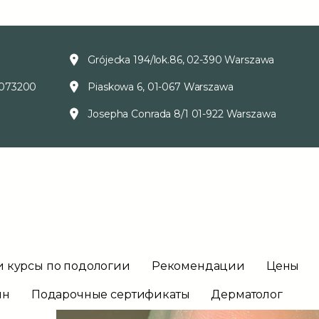
Grójecka 194/lok.86, 02-390 Warszawa
073200
Piaskowa 6, 01-067 Warszawa
Josepha Conrada 8/1 01-922 Warszawa
и курсы по подологии
Рекомендации
Цены
ин
Подарочные сертификаты
Дерматолог