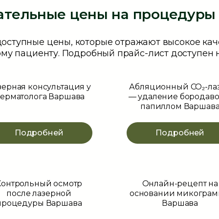
ательные цены на процедуры 
доступные цены, которые отражают высокое кач
му пациенту. Подробный прайс-лист доступен 
зерная консультация у
Абляционный CO₂-ла
ерматолога Варшава
— удаление бородаво
папиллом Варшав
Подробней
Подробней
Контрольный осмотр
Онлайн-рецепт на
после лазерной
основании микогра
процедуры Варшава
Варшава