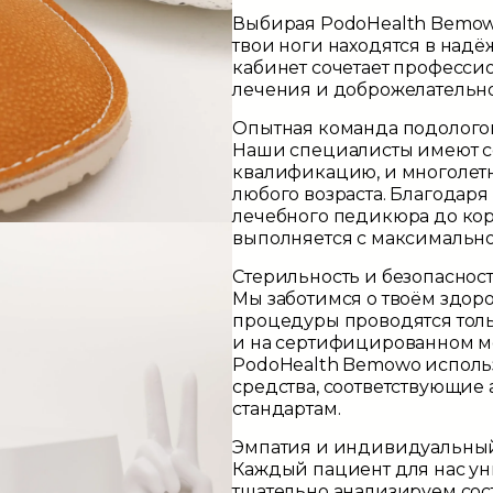
Выбирая
PodoHealth Bemo
твои ноги находятся в надё
кабинет сочетает професс
лечения и доброжелательн
Опытная команда подолого
Наши специалисты имеют 
квалификацию, и многолет
любого возраста. Благодаря
лечебного педикюра до ко
выполняется с максимально
Стерильность и безопаснос
Мы заботимся о твоём здор
процедуры проводятся тол
и на сертифицированном м
PodoHealth Bemowo
исполь
средства, соответствующие
стандартам.
Эмпатия и индивидуальны
Каждый пациент для нас у
тщательно анализируем сос