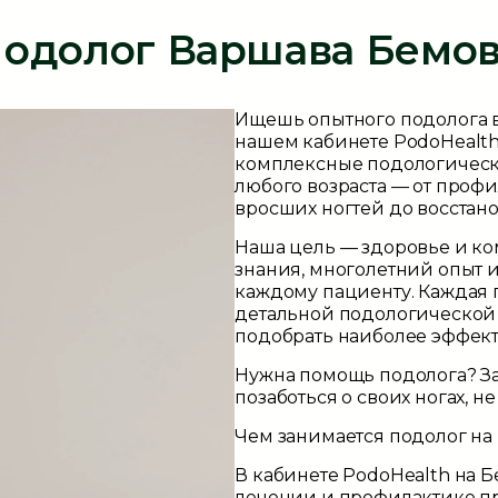
одолог Варшава Бемо
Ищешь опытного подолога в
нашем кабинете
PodoHealt
комплексные подологичес
любого возраста — от проф
вросших ногтей до восстано
Наша цель — здоровье и ко
знания, многолетний опыт 
каждому пациенту. Каждая 
детальной подологической 
подобрать наиболее эффек
Нужна помощь подолога? З
позаботься о своих ногах, н
Чем занимается подолог на
В кабинете
PodoHealth на 
лечении и профилактике пр