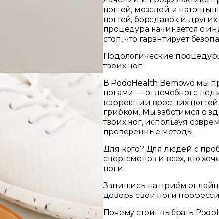
ногтей, мозолей и натоптыш
ногтей, бородавок и други
процедура начинается с и
стоп, что гарантирует безо
Подологические процедуры
твоих ног
В
PodoHealth Bemowo
мы пр
ногами — от лечебного пед
коррекции вросших ногтей
грибком. Мы заботимся о зд
твоих ног, используя совре
проверенные методы.
Для кого?
Для людей с проб
спортсменов и всех, кто хо
ноги.
Запишись на приём онлайн
доверь свои ноги професси
Почему стоит выбрать Podo