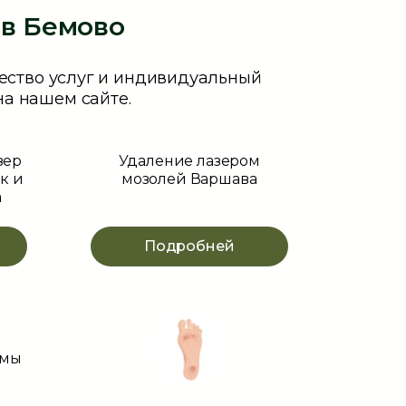
в Бемово
ество услуг и индивидуальный
на нашем сайте.
зер
Удаление лазером
к и
мозолей Варшава
а
Подробней
ммы