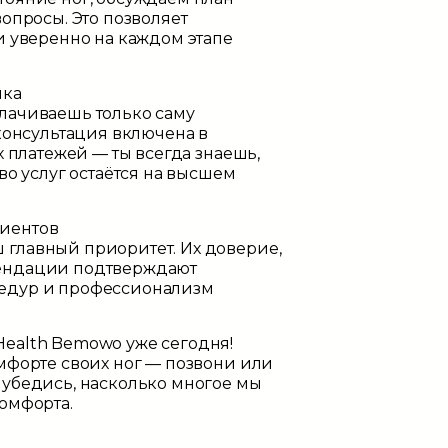
вопросы. Это позволяет
и уверенно на каждом этапе
ика
лачиваешь только саму
 консультация включена в
х платежей — ты всегда знаешь,
во услуг остаётся на высшем
иентов
главный приоритет. Их доверие,
ендации подтверждают
едур и профессионализм
ealth Bemowo уже сегодня!
мфорте своих ног — позвони или
 убедись, насколько многое мы
омфорта.